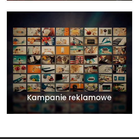
Kampanie reklamowe
Łączymy wszystkie światy komunikacji
marketingowej. Działamy na płaszczyźnie ATL, BTL,
DIGITAL tworząc projekty 360 stopni.
Wykorzystujemy zasadę synergii marketingowej,
uzupełniając każde działanie odpowiednio
dobranymi narzędziami.
WIĘCEJ
Kampanie reklamowe