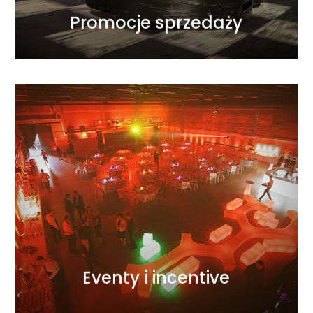
Promocje sprzedaży
WIĘCEJ
pracy.
podejściu do szczegółów i doskonałej organizacji
odpowiednim klimatem dzięki detalicznemu
konferencje, wyjazdy incentive… wypełniamy je
wykorzystaniem nowoczesnych technik. Gale,
wydarzenie. Tworzymy je z pasją i kreatywnym
Każdy projekt, mały czy duży, to dla nas wielkie
Eventy i incentive
Eventy i incentive