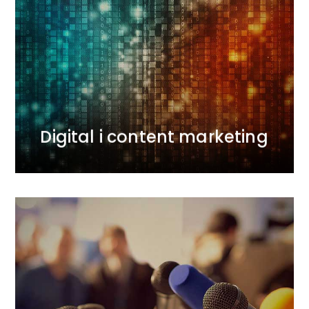
Digital i content marketing
Wykorzystując marketing treści prowadzimy
działania zarówno sprzedażowe i wizerunkowe.
Łączymy doświadczenie agencji interaktywnej,
content marketingowej i PR. W trakcie kampanii
mierzymy efekty i optymalizujemy działania.
Dostarczamy wyniki.
WIĘCEJ
Digital i content marketing
Public relations i social
media
Dbamy o zaufanie do marek klientów i ich dobre
relacje z otoczeniem. Wieloletnie i dobre kontakty z