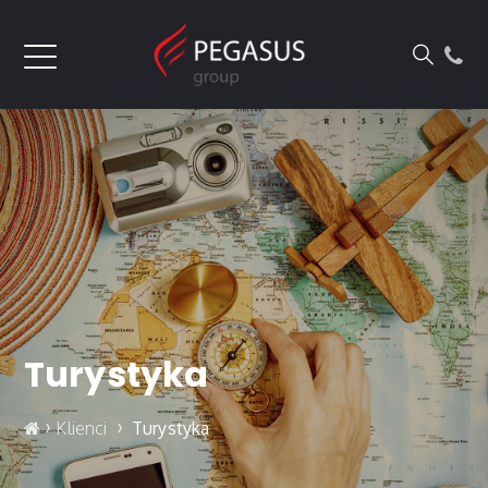
Turystyka
›
›
Klienci
Turystyka