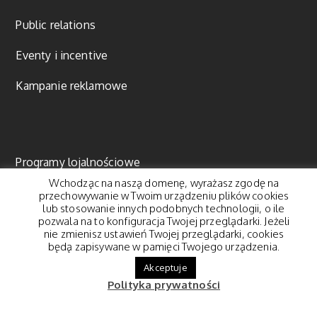
Public relations
Eventy i incentive
Kampanie reklamowe
Programy lojalnościowe
Wchodząc na naszą domenę, wyrażasz zgodę na
Wsparcie sprzedaży
przechowywanie w Twoim urządzeniu plików cookies
lub stosowanie innych podobnych technologii, o ile
pozwala na to konfiguracja Twojej przeglądarki. Jeżeli
Digital
nie zmienisz ustawień Twojej przeglądarki, cookies
będą zapisywane w pamięci Twojego urządzenia.
Content marketing
Akceptuje
Polityka prywatności